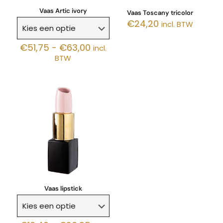
Vaas Artic ivory
Vaas Toscany tricolor
€
24,20
incl. BTW
Prijsklasse:
€
51,75
-
€
63,00
incl.
€51,75
BTW
tot
€63,00
Vaas lipstick