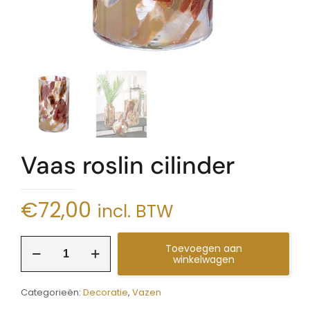
Vaas roslin cilinder
€
72,00
incl. BTW
Vaas
Toevoegen aan
roslin
winkelwagen
cilinder
aantal
Categorieën:
Decoratie
,
Vazen