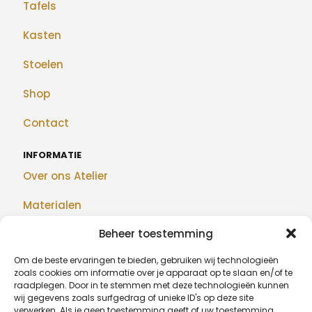
Tafels
Kasten
Stoelen
Shop
Contact
INFORMATIE
Over ons Atelier
Materialen
Beheer toestemming
Maatwerk
Om de beste ervaringen te bieden, gebruiken wij technologieën
Realisaties
zoals cookies om informatie over je apparaat op te slaan en/of te
raadplegen. Door in te stemmen met deze technologieën kunnen
Blog
wij gegevens zoals surfgedrag of unieke ID's op deze site
verwerken. Als je geen toestemming geeft of uw toestemming