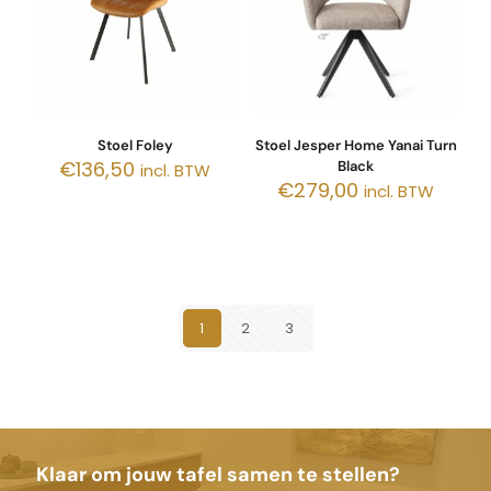
Stoel Foley
Stoel Jesper Home Yanai Turn
€
136,50
Black
incl. BTW
€
279,00
incl. BTW
1
2
3
Klaar om jouw tafel samen te stellen?