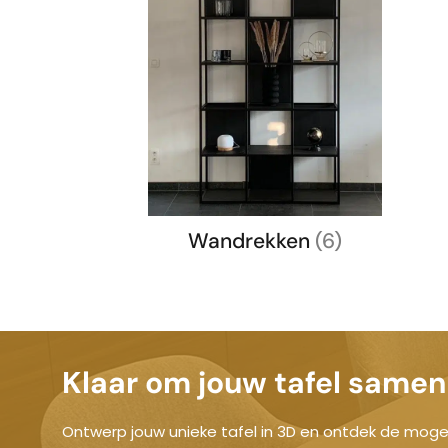
Wandrekken
(6)
Klaar om jouw tafel samen 
Ontwerp jouw unieke tafel in 3D en ontdek de mogel