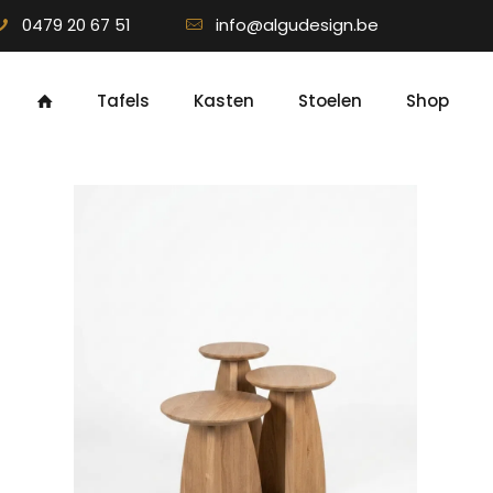
0479 20 67 51
info@algudesign.be
Tafels
Kasten
Stoelen
Shop