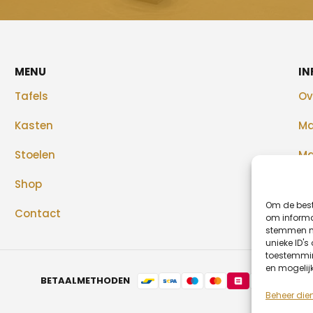
MENU
IN
Tafels
Ov
Kasten
Ma
Stoelen
Ma
Shop
Re
Om de best
Contact
Bl
om informat
stemmen me
unieke ID's
toestemmin
en mogelij
BETAALMETHODEN
Beheer die