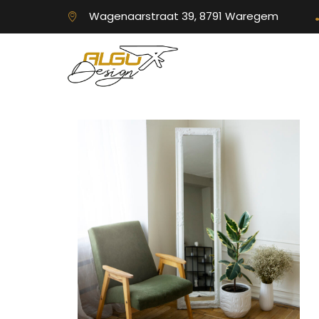
Wagenaarstraat 39, 8791 Waregem