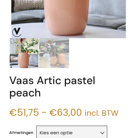
Vaas Artic pastel
peach
Prijsklasse:
€
51,75
-
€
63,00
incl. BTW
€51,75
tot
Afmetingen