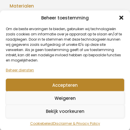
Materialen
Beheer toestemming
Maatwerk
Om de beste ervaringen te bieden, gebruiken wij technologieën
Realisaties
zoals cookies om informatie over je apparaat op te slaan en/of te
raadplegen. Door in te stemmen met deze technologieën kunnen
Blog
wij gegevens zoals surfgedrag of unieke ID's op deze site
verwerken. Als je geen toestemming geeft of uw toestemming
intrekt, kan dit een nadelige invloed hebben op bepaalde functies
en mogelijkheden.
BETAALMETHODEN
Beheer diensten
Accepteren
© 2026 Algu Design - BE1007.377.068
Weigeren
Wagenaarstraat 39, 8791 Beveren-Leie (Waregem) -
0479
20 67 51
-
info@algudesign.be
Bekijk voorkeuren
Algemene voorwaarden
Disclaimer & Privacy Policy
Cookiebeleid (EU)
Cookiebeleid
Disclaimer & Privacy Policy