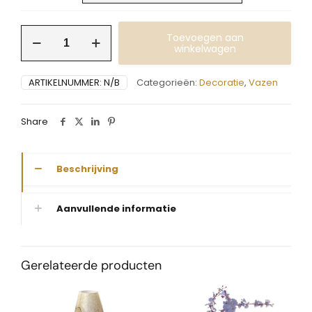
€63,00
Vaas
Toevoegen aan
Artic
winkelwagen
pastel
peach
ARTIKELNUMMER:
N/B
Categorieën:
Decoratie
,
Vazen
aantal
Share
Beschrijving
Aanvullende informatie
Gerelateerde producten