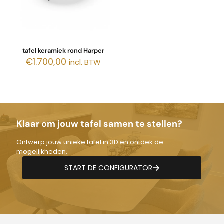
tafel keramiek rond Harper
€
1.700,00
incl. BTW
Klaar om jouw tafel samen te stellen?
Ontwerp jouw unieke tafel in 3D en ontdek de
mogelijkheden.
START DE CONFIGURATOR