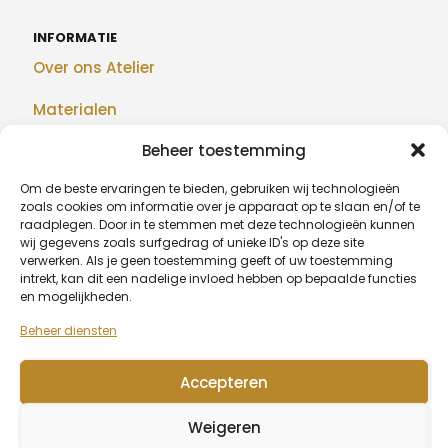
INFORMATIE
Over ons Atelier
Materialen
Beheer toestemming
Maatwerk
Om de beste ervaringen te bieden, gebruiken wij technologieën
Realisaties
zoals cookies om informatie over je apparaat op te slaan en/of te
raadplegen. Door in te stemmen met deze technologieën kunnen
Blog
wij gegevens zoals surfgedrag of unieke ID's op deze site
verwerken. Als je geen toestemming geeft of uw toestemming
intrekt, kan dit een nadelige invloed hebben op bepaalde functies
en mogelijkheden.
BETAALMETHODEN
Beheer diensten
Accepteren
© 2026 Algu Design - BE1007.377.068
Weigeren
Wagenaarstraat 39, 8791 Beveren-Leie (Waregem) -
0479
20 67 51
-
info@algudesign.be