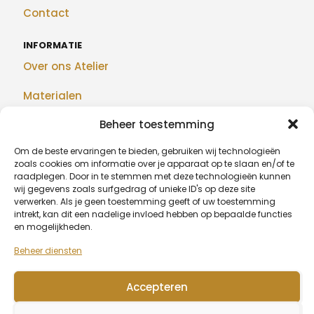
Contact
INFORMATIE
Over ons Atelier
Materialen
Beheer toestemming
Maatwerk
Om de beste ervaringen te bieden, gebruiken wij technologieën
Realisaties
zoals cookies om informatie over je apparaat op te slaan en/of te
raadplegen. Door in te stemmen met deze technologieën kunnen
Blog
wij gegevens zoals surfgedrag of unieke ID's op deze site
verwerken. Als je geen toestemming geeft of uw toestemming
intrekt, kan dit een nadelige invloed hebben op bepaalde functies
en mogelijkheden.
BETAALMETHODEN
Beheer diensten
Accepteren
© 2026 Algu Design - BE1007.377.068