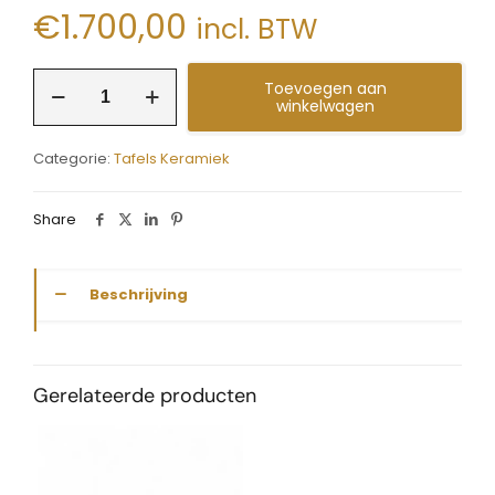
€
1.700,00
incl. BTW
tafel
Toevoegen aan
keramiek
winkelwagen
fout
ovaal
Categorie:
Tafels Keramiek
Ebu
aantal
Share
Beschrijving
Gerelateerde producten