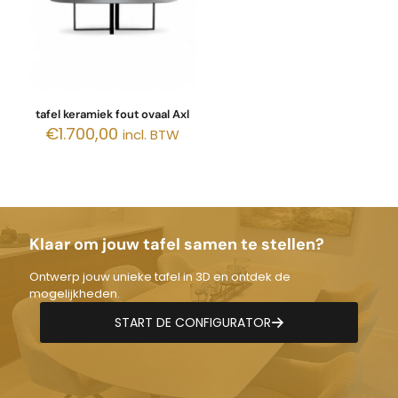
tafel keramiek fout ovaal Axl
€
1.700,00
incl. BTW
Klaar om jouw tafel samen te stellen?
Ontwerp jouw unieke tafel in 3D en ontdek de
mogelijkheden.
START DE CONFIGURATOR