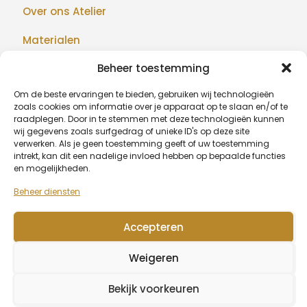
Over ons Atelier
Materialen
Beheer toestemming
Maatwerk
Om de beste ervaringen te bieden, gebruiken wij technologieën
Realisaties
zoals cookies om informatie over je apparaat op te slaan en/of te
raadplegen. Door in te stemmen met deze technologieën kunnen
Blog
wij gegevens zoals surfgedrag of unieke ID's op deze site
verwerken. Als je geen toestemming geeft of uw toestemming
intrekt, kan dit een nadelige invloed hebben op bepaalde functies
en mogelijkheden.
BETAALMETHODEN
Beheer diensten
Accepteren
© 2026 Algu Design - BE1007.377.068
Weigeren
Wagenaarstraat 39, 8791 Beveren-Leie (Waregem) -
0479
20 67 51
-
info@algudesign.be
Bekijk voorkeuren
Algemene voorwaarden