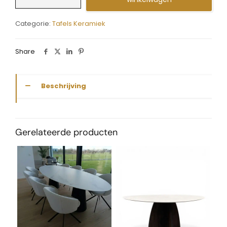
fout
ovaal
Categorie:
Tafels Keramiek
Novaro
aantal
Share
Beschrijving
Gerelateerde producten