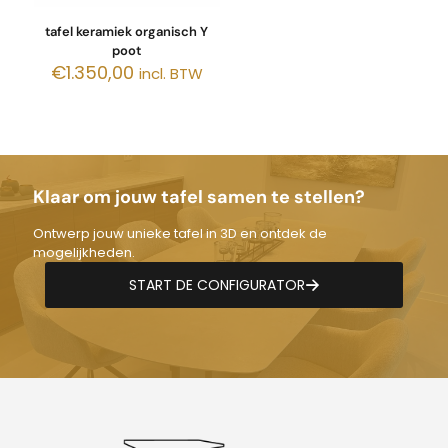
tafel keramiek organisch Y
poot
€
1.350,00
incl. BTW
Klaar om jouw tafel samen te stellen?
Ontwerp jouw unieke tafel in 3D en ontdek de
mogelijkheden.
START DE CONFIGURATOR