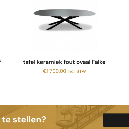
f
tafel keramiek fout ovaal Falke
€
1.700,00
incl. BTW
te stellen?