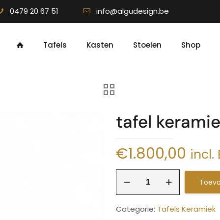
0479 20 67 51
info@algudesign.be
Tafels
Kasten
Stoelen
Shop
tafel kerami
€
1.800,00
incl
tafel
Toevo
keramiek
rond
Categorie:
Tafels Keramiek
Robu