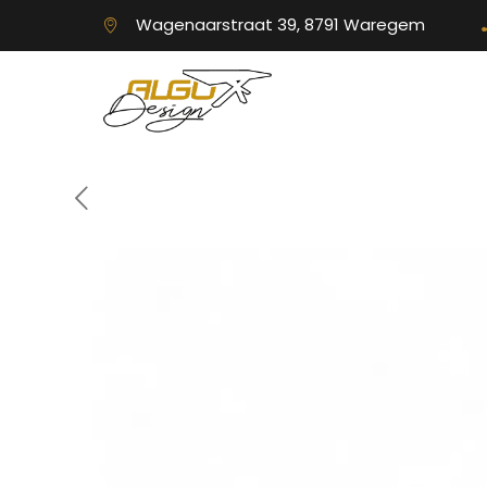
Wagenaarstraat 39, 8791 Waregem