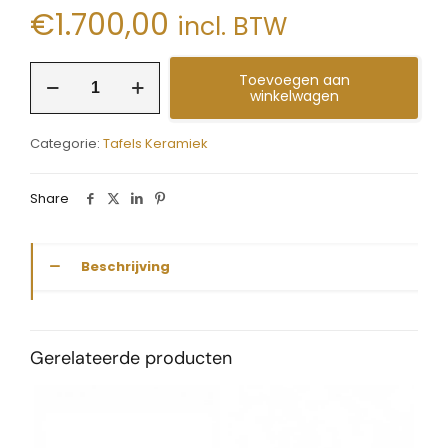
€
1.700,00
incl. BTW
tafel
Toevoegen aan
keramiek
winkelwagen
fout
ovaal
Categorie:
Tafels Keramiek
Axl
aantal
Share
Beschrijving
Gerelateerde producten