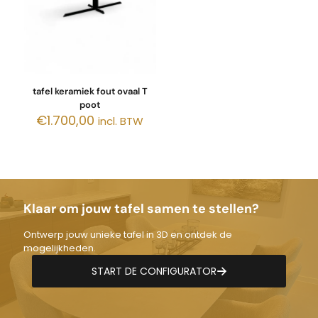
tafel keramiek fout ovaal T
poot
€
1.700,00
incl. BTW
Klaar om jouw tafel samen te stellen?
Ontwerp jouw unieke tafel in 3D en ontdek de
mogelijkheden.
START DE CONFIGURATOR