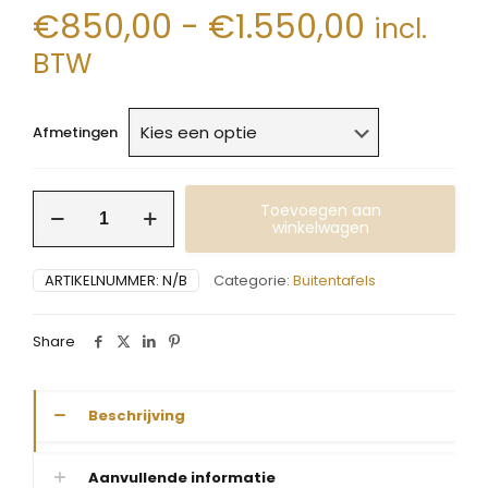
Prijskla
€
850,00
-
€
1.550,00
incl.
€850,0
BTW
tot
€1.550,
Afmetingen
Buitentafel
Toevoegen aan
steigerhout
winkelwagen
u
onderstel
ARTIKELNUMMER:
N/B
Categorie:
Buitentafels
met
ligger
aantal
Share
Beschrijving
Aanvullende informatie