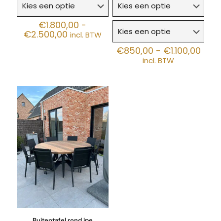
€
1.800,00
-
Prijsklasse:
€
2.500,00
incl. BTW
€1.800,00
Prijs
€
850,00
-
€
1.100,00
tot
€85
incl. BTW
€2.500,00
tot
€1.10
Buitentafel rond ipe