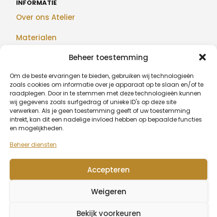
INFORMATIE
Over ons Atelier
Materialen
Beheer toestemming
Maatwerk
Om de beste ervaringen te bieden, gebruiken wij technologieën
Realisaties
zoals cookies om informatie over je apparaat op te slaan en/of te
raadplegen. Door in te stemmen met deze technologieën kunnen
Blog
wij gegevens zoals surfgedrag of unieke ID's op deze site
verwerken. Als je geen toestemming geeft of uw toestemming
intrekt, kan dit een nadelige invloed hebben op bepaalde functies
en mogelijkheden.
BETAALMETHODEN
Beheer diensten
Accepteren
© 2026 Algu Design - BE1007.377.068
Weigeren
Wagenaarstraat 39, 8791 Beveren-Leie (Waregem) -
0479
20 67 51
-
info@algudesign.be
Bekijk voorkeuren