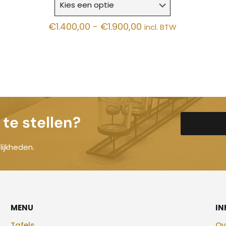
Prijsklasse:
€
1.400,00
-
€
1.900,00
incl. BTW
€1.400,00
tot
€1.900,00
te stellen?
ijkheden.
MENU
IN
Tafels
Ov