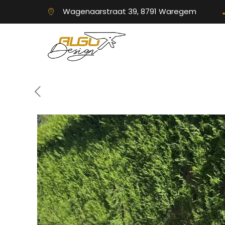
Wagenaarstraat 39, 8791 Waregem