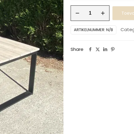
Buitentafel
Toevo
steigerhout
u
Categ
ARTIKELNUMMER:
N/B
onderstel
80/20mm
Share
aantal