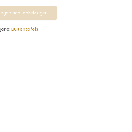
egen aan winkelwagen
orie:
Buitentafels