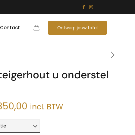
Contact
Ontwerp jouw tafel
steigerhout u onderstel
Prijsklasse:
.350,00
incl. BTW
€850,00
tot
€1.350,00