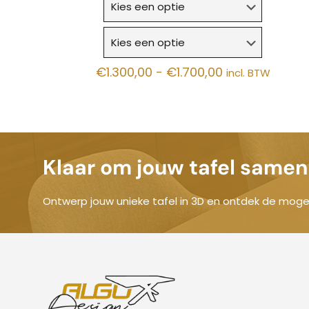
Prijsklasse:
€
1.300,00
-
€
1.700,00
incl. BTW
€1.300,00
tot
€1.700,00
Klaar om jouw tafel samen 
Ontwerp jouw unieke tafel in 3D en ontdek de mogel