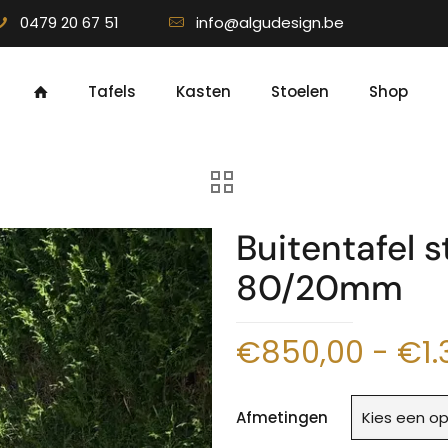
0479 20 67 51
info@algudesign.be
Tafels
Kasten
Stoelen
Shop
Buitentafel 
80/20mm
€
850,00
-
€
1
Afmetingen