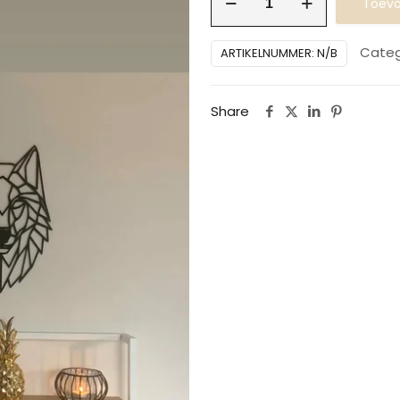
Toevo
in
massieve
Categ
ARTIKELNUMMER:
N/B
eik
wit
Share
aantal