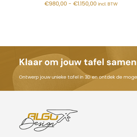
Prijsklasse:
€
980,00
-
€
1.150,00
incl. BTW
€980,00
tot
€1.150,00
Klaar om jouw tafel samen 
Ontwerp jouw unieke tafel in 3D en ontdek de mogel