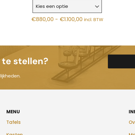
Prijsklasse:
€
880,00
-
€
1.100,00
incl. BTW
€880,00
tot
€1.100,00
te stellen?
ijkheden.
MENU
IN
Tafels
Ov
Kasten
Ma