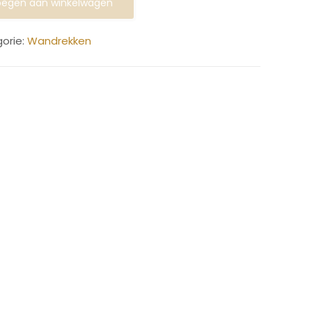
egen aan winkelwagen
orie:
Wandrekken