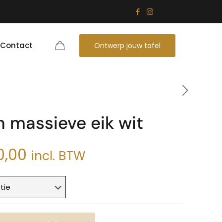
Contact
Ontwerp jouw tafel
 massieve eik wit
Prijsklasse:
0,00
incl. BTW
€120,00
tot
€180,00