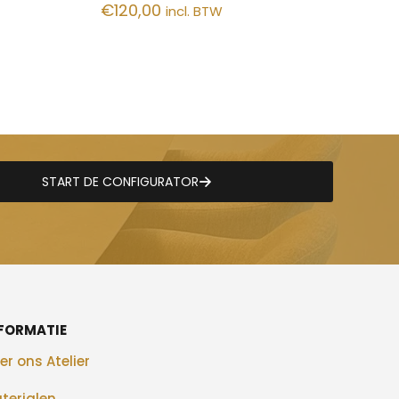
€
120,00
incl. BTW
START DE CONFIGURATOR
FORMATIE
er ons Atelier
terialen