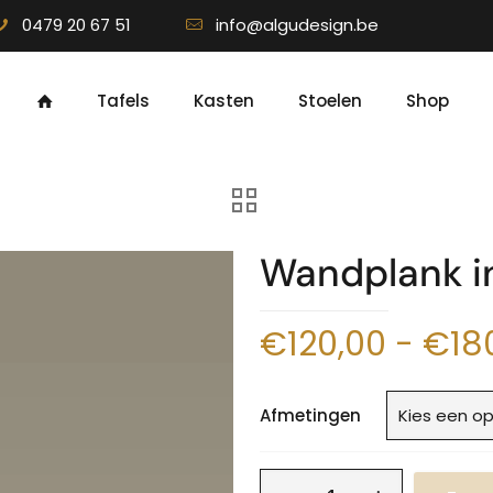
0479 20 67 51
info@algudesign.be
Tafels
Kasten
Stoelen
Shop
Wandplank in
€
120,00
-
€
18
Afmetingen
Wandplank