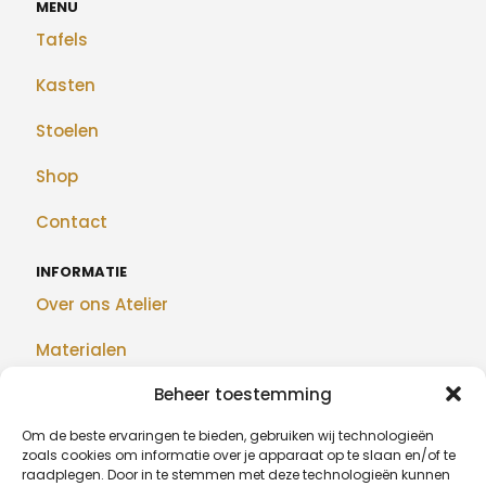
MENU
Tafels
Kasten
Stoelen
Shop
Contact
INFORMATIE
Over ons Atelier
Materialen
Beheer toestemming
Maatwerk
Om de beste ervaringen te bieden, gebruiken wij technologieën
Realisaties
zoals cookies om informatie over je apparaat op te slaan en/of te
raadplegen. Door in te stemmen met deze technologieën kunnen