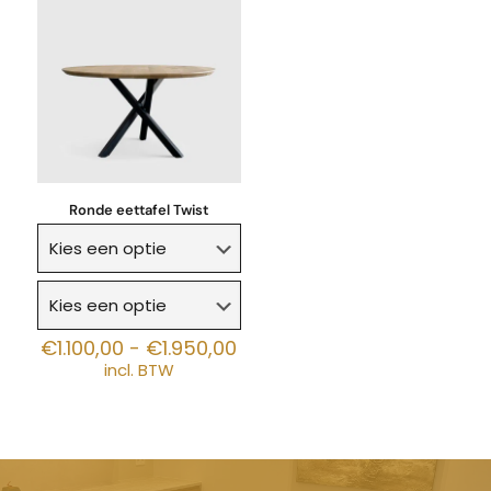
Ronde eettafel Twist
Prijsklasse:
€
1.100,00
-
€
1.950,00
€1.100,00
incl. BTW
tot
€1.950,00