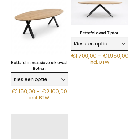
Eettafel ovaal Tiptou
Prij
€
1.700,00
-
€
1.950,00
€1.
incl. BTW
Eettafel in massieve eik ovaal
tot
Betran
€1.
Prijsklasse:
€
1.150,00
-
€
2.100,00
€1.150,00
incl. BTW
tot
€2.100,00