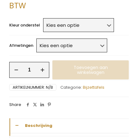
€410,00
BTW
tot
€620,00
Kleur onderstel
Afmetingen
Schoenenrek/bank
Toevoegen aan
aantal
winkelwagen
ARTIKELNUMMER:
N/B
Categorie:
Bijzettafels
Share
Beschrijving