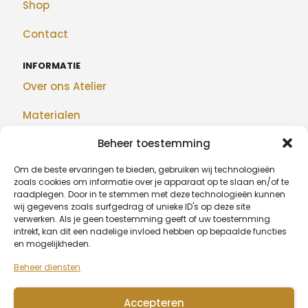
Shop
Contact
INFORMATIE
Over ons Atelier
Materialen
Beheer toestemming
Maatwerk
Om de beste ervaringen te bieden, gebruiken wij technologieën
Realisaties
zoals cookies om informatie over je apparaat op te slaan en/of te
raadplegen. Door in te stemmen met deze technologieën kunnen
Blog
wij gegevens zoals surfgedrag of unieke ID's op deze site
verwerken. Als je geen toestemming geeft of uw toestemming
intrekt, kan dit een nadelige invloed hebben op bepaalde functies
en mogelijkheden.
BETAALMETHODEN
Beheer diensten
Accepteren