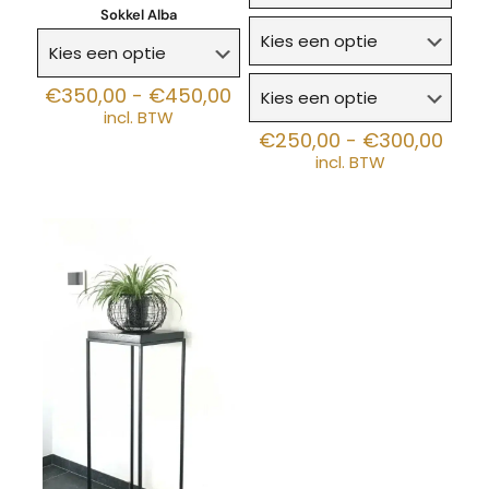
Sokkel Alba
Prijsklasse:
€
350,00
-
€
450,00
€350,00
incl. BTW
tot
Prijs
€
250,00
-
€
300,00
€450,00
€250
incl. BTW
tot
€300