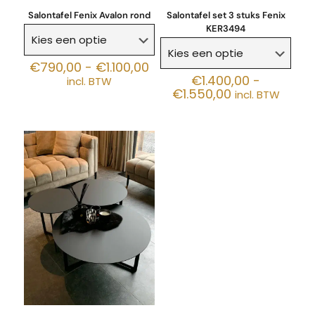
Salontafel Fenix Avalon rond
Salontafel set 3 stuks Fenix
KER3494
Prijsklasse:
€
790,00
-
€
1.100,00
€790,00
€
1.400,00
-
incl. BTW
tot
Prijsklasse:
€
1.550,00
incl. BTW
€1.100,00
€1.400,00
tot
€1.550,00