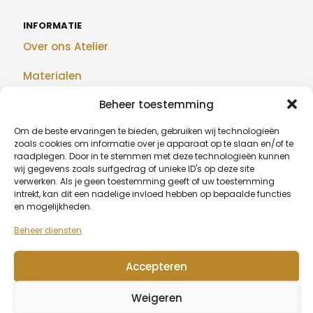
INFORMATIE
Over ons Atelier
Materialen
Beheer toestemming
Maatwerk
Om de beste ervaringen te bieden, gebruiken wij technologieën
Realisaties
zoals cookies om informatie over je apparaat op te slaan en/of te
raadplegen. Door in te stemmen met deze technologieën kunnen
Blog
wij gegevens zoals surfgedrag of unieke ID's op deze site
verwerken. Als je geen toestemming geeft of uw toestemming
intrekt, kan dit een nadelige invloed hebben op bepaalde functies
en mogelijkheden.
BETAALMETHODEN
Beheer diensten
Accepteren
© 2026 Algu Design - BE1007.377.068
Weigeren
Wagenaarstraat 39, 8791 Beveren-Leie (Waregem) -
0479
20 67 51
-
info@algudesign.be