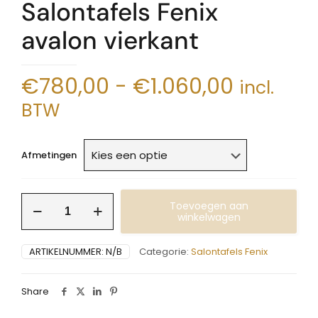
Salontafels Fenix
avalon vierkant
Prijsklas
€
780,00
-
€
1.060,00
incl.
€780,0
BTW
tot
€1.060,
Afmetingen
Salontafels
Toevoegen aan
Fenix
winkelwagen
avalon
vierkant
ARTIKELNUMMER:
N/B
Categorie:
Salontafels Fenix
aantal
Share