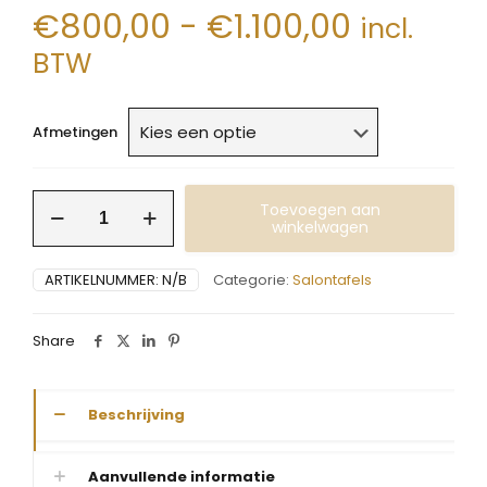
Prijsklas
€
800,00
-
€
1.100,00
incl.
€800,0
BTW
tot
€1.100,0
Afmetingen
Salontafel
Toevoegen aan
set
winkelwagen
globo
vierkant
ARTIKELNUMMER:
N/B
Categorie:
Salontafels
charcoal
aantal
Share
Beschrijving
Aanvullende informatie