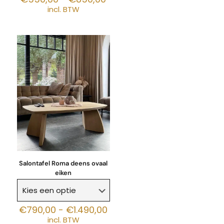
€1.3
€550,00
incl. BTW
tot
€850,00
Salontafel Roma deens ovaal
eiken
Prijsklasse:
€
790,00
-
€
1.490,00
€790,00
incl. BTW