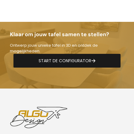
tot
€1.490,00
Klaar om jouw tafel samen te stellen?
Ontwerp jouw unieke tafel in 3D en ontdek de
mogelijkheden.
START DE CONFIGURATOR