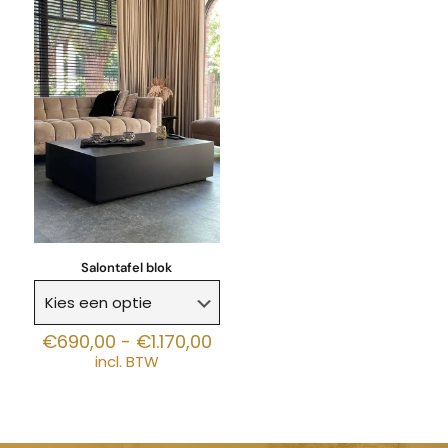
Salontafel blok
Prijsklasse:
€
690,00
-
€
1.170,00
€690,00
incl. BTW
tot
€1.170,00