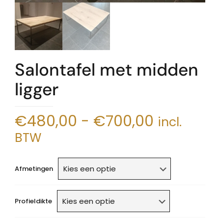
Salontafel met midden
ligger
Prijsklass
€
480,00
-
€
700,00
incl.
€480,00
BTW
tot
€700,00
Afmetingen
Profieldikte