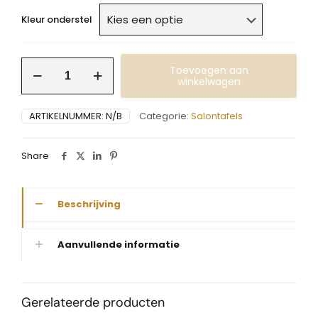
Kleur onderstel
Salontafel
Toevoegen aan
met
winkelwagen
midden
ligger
ARTIKELNUMMER:
N/B
Categorie:
Salontafels
aantal
Share
Beschrijving
Aanvullende informatie
Gerelateerde producten