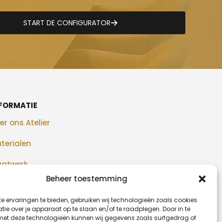
START DE CONFIGURATOR
FORMATIE
er ons Atelier
terialen
atwerk
Beheer toestemming
alisaties
e ervaringen te bieden, gebruiken wij technologieën zoals cookies
og
ie over je apparaat op te slaan en/of te raadplegen. Door in te
t deze technologieën kunnen wij gegevens zoals surfgedrag of