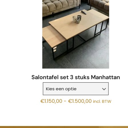
Salontafel set 3 stuks Manhattan
Prijsklasse:
€
1.150,00
-
€
1.500,00
incl. BTW
€1.150,00
tot
€1.500,00