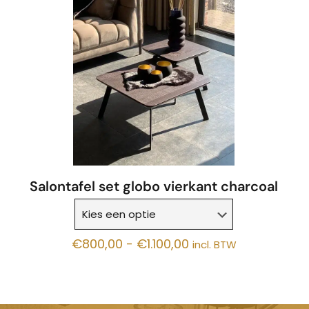
Salontafel set globo vierkant charcoal
Prijsklasse:
€
800,00
-
€
1.100,00
incl. BTW
€800,00
tot
€1.100,00