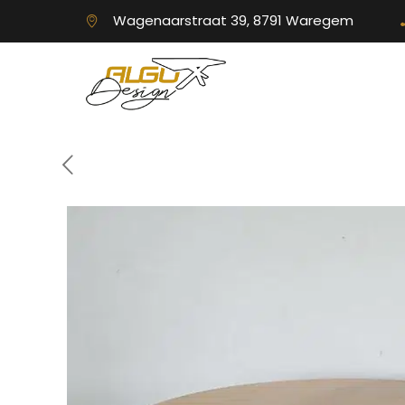
Wagenaarstraat 39, 8791 Waregem