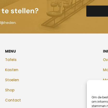
te stellen?
ijkheden.
MENU
IN
Tafels
Ov
Kasten
Ma
Stoelen
Ma
Shop
Re
Om de best
Contact
Bl
om informat
stemmen me