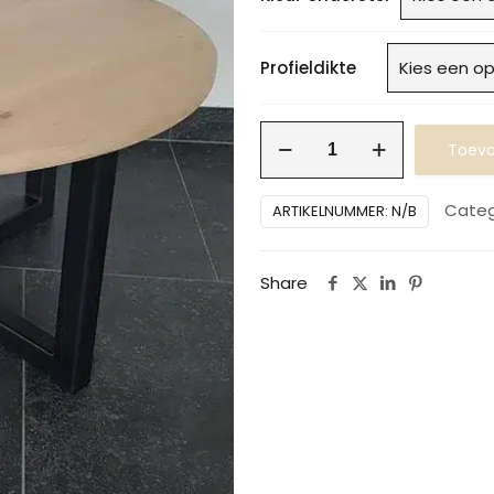
Profieldikte
Ronde
Toevo
salontafel
aantal
Categ
ARTIKELNUMMER:
N/B
Share