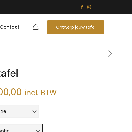
Contact
Ontwerp jouw tafel
afel
Prijsklasse:
00,00
incl. BTW
€500,00
tot
€600,00