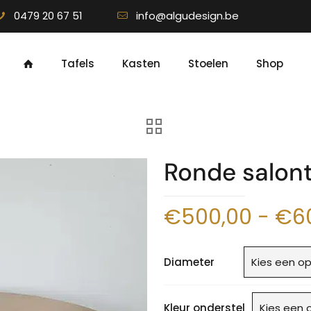
0479 20 67 51
info@algudesign.be
Tafels
Kasten
Stoelen
Shop
Ronde salont
€
500,00
-
€
6
Diameter
Kleur onderstel