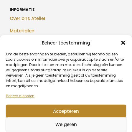
INFORMATIE
Over ons Atelier
Materialen
Beheer toestemming
Maatwerk
Om de beste ervaringen te bieden, gebruiken wij technologieën
Realisaties
zoals cookies om informatie over je apparaat op te slaan en/of te
raadplegen. Door in te stemmen met deze technologieën kunnen
Blog
wij gegevens zoals surfgedrag of unieke ID's op deze site
verwerken. Als je geen toestemming geeft of uw toestemming
intrekt, kan dit een nadelige invloed hebben op bepaalde functies
en mogelijkheden.
BETAALMETHODEN
Beheer diensten
Accepteren
© 2026 Algu Design - BE1007.377.068
Weigeren
Wagenaarstraat 39, 8791 Beveren-Leie (Waregem) -
0479
20 67 51
-
info@algudesign.be