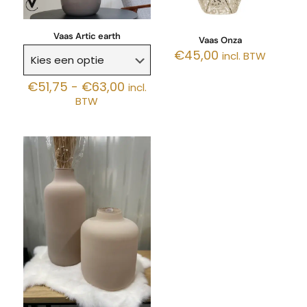
Vaas Artic earth
Vaas Onza
€
45,00
incl. BTW
Prijsklasse:
€
51,75
-
€
63,00
incl.
€51,75
BTW
tot
€63,00