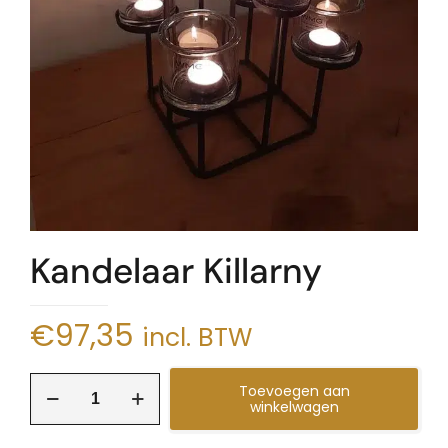
Kandelaar Killarny
€
97,35
incl. BTW
Kandelaar
Toevoegen aan
Killarny
winkelwagen
aantal