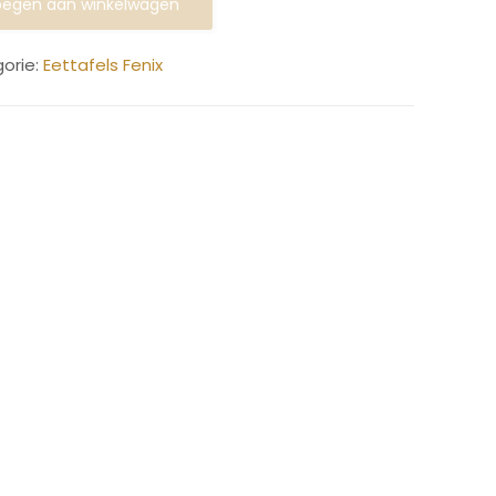
egen aan winkelwagen
orie:
Eettafels Fenix