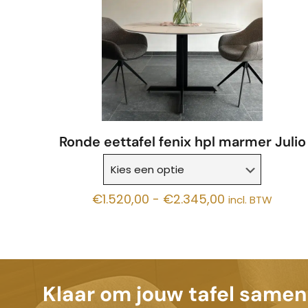
Ronde eettafel fenix hpl marmer Julio
Prijsklasse:
€
1.520,00
-
€
2.345,00
incl. BTW
€1.520,00
tot
€2.345,00
Klaar om jouw tafel samen 