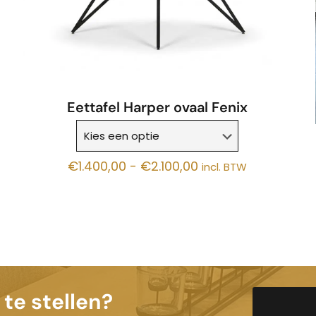
Eettafel Harper ovaal Fenix
Prijsklasse:
€
1.400,00
-
€
2.100,00
incl. BTW
€1.400,00
tot
€2.100,00
te stellen?