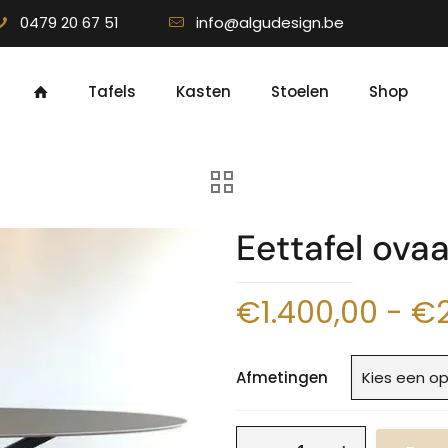
0479 20 67 51
info@algudesign.be
Tafels
Kasten
Stoelen
Shop
Eettafel ovaa
€
1.400,00
-
€
Afmetingen
Eettafel