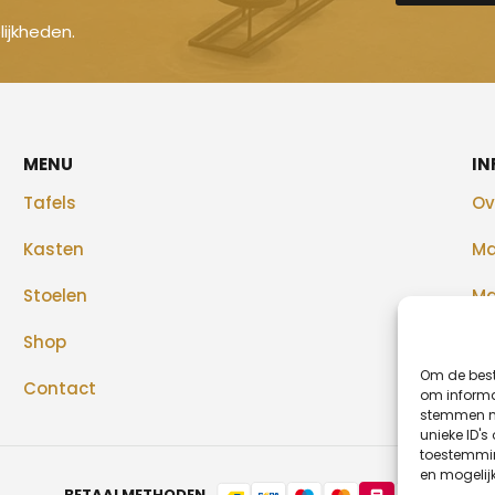
ijkheden.
MENU
IN
Tafels
Ov
Kasten
Ma
Stoelen
Ma
Shop
Re
Om de best
Contact
Bl
om informat
stemmen me
unieke ID's
toestemmin
en mogelij
BETAALMETHODEN