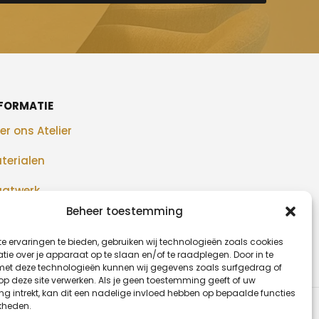
FORMATIE
er ons Atelier
terialen
atwerk
Beheer toestemming
alisaties
e ervaringen te bieden, gebruiken wij technologieën zoals cookies
og
ie over je apparaat op te slaan en/of te raadplegen. Door in te
t deze technologieën kunnen wij gegevens zoals surfgedrag of
 op deze site verwerken. Als je geen toestemming geeft of uw
g intrekt, kan dit een nadelige invloed hebben op bepaalde functies
kheden.