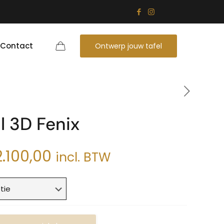
Contact
Ontwerp jouw tafel
l 3D Fenix
Prijsklasse:
2.100,00
incl. BTW
€1.400,00
tot
€2.100,00