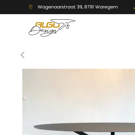
Wagenaarstraat 39, 8791 Waregem