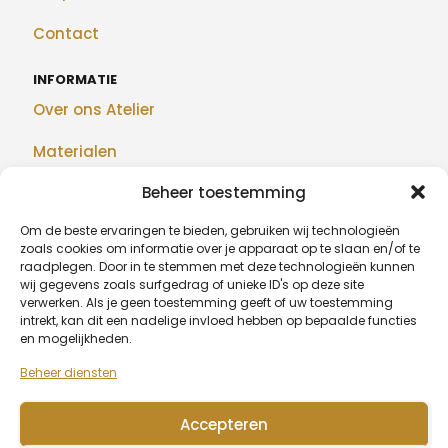
Contact
INFORMATIE
Over ons Atelier
Materialen
Beheer toestemming
Maatwerk
Om de beste ervaringen te bieden, gebruiken wij technologieën
Realisaties
zoals cookies om informatie over je apparaat op te slaan en/of te
raadplegen. Door in te stemmen met deze technologieën kunnen
Blog
wij gegevens zoals surfgedrag of unieke ID's op deze site
verwerken. Als je geen toestemming geeft of uw toestemming
intrekt, kan dit een nadelige invloed hebben op bepaalde functies
en mogelijkheden.
BETAALMETHODEN
Beheer diensten
Accepteren