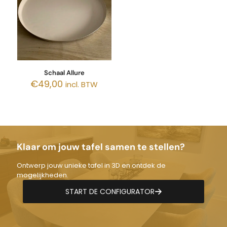
Schaal Allure
€
49,00
incl. BTW
Klaar om jouw tafel samen te stellen?
Ontwerp jouw unieke tafel in 3D en ontdek de
mogelijkheden.
START DE CONFIGURATOR