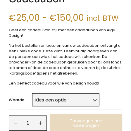
Prijsklasse:
€
25,00
-
€
150,00
incl. BTW
€25,00
Geef een cadeau van stijl met een cadeaubon van Algu
tot
Design!
€150,00
Na het bestellen en betalen van uw cadeaubon ontvangt u
een unieke code. Deze kunt u eenvoudig doorgeven aan
de persoon aan wie u het cadeau wilt schenken. De
ontvanger kan de cadeaubon gebruiken door bij ons langs
te komen of door de code online in te voeren bij de rubriek
‘kortingscode’ tijdens het afrekenen.
Een perfect cadeau voor wie van design houdt!
Waarde
Cadeaubon
Toevoegen aan
aantal
winkelwagen