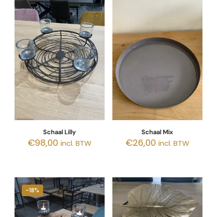
Schaal Lilly
Schaal Mix
€
98,00
€
26,00
incl. BTW
incl. BTW
-18%