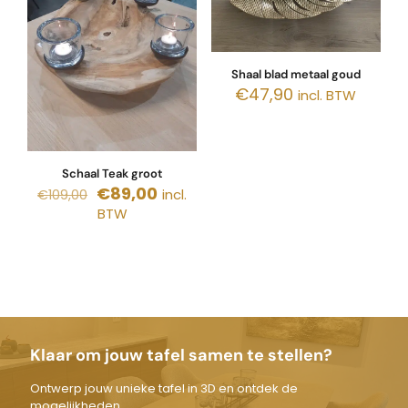
Shaal blad metaal goud
€
47,90
incl. BTW
Schaal Teak groot
Oorspronkelijke
Huidige
€
89,00
incl.
€
109,00
prijs
prijs
BTW
was:
is:
€109,00.
€89,00.
Klaar om jouw tafel samen te stellen?
Ontwerp jouw unieke tafel in 3D en ontdek de
mogelijkheden.