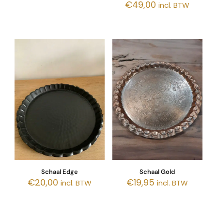
€
49,00
incl. BTW
Schaal Edge
Schaal Gold
€
20,00
€
19,95
incl. BTW
incl. BTW