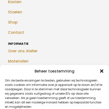
Kasten
Stoelen
Shop
Contact
INFORMATIE
Over ons Atelier
Materialen
Beheer toestemming
Maatwerk
Om de beste ervaringen te bieden, gebruiken wij technologieën
Realisaties
zoals cookies om informatie over je apparaat op te slaan en/of te
raadplegen. Door in te stemmen met deze technologieën kunnen
Blog
wij gegevens zoals surfgedrag of unieke ID's op deze site
verwerken. Als je geen toestemming geeft of uw toestemming
intrekt, kan dit een nadelige invloed hebben op bepaalde functies
en mogelijkheden.