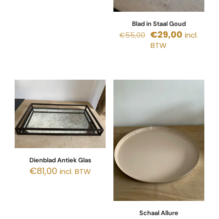
Blad in Staal Goud
Oorspronkelijke
Huidige
€
29,00
incl.
€
55,00
prijs
prijs
BTW
was:
is:
€55,00.
€29,00.
Dienblad Antiek Glas
€
81,00
incl. BTW
Schaal Allure