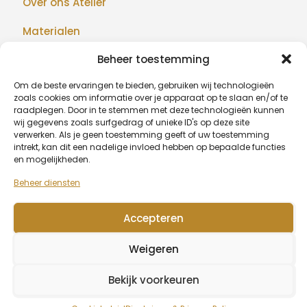
Over ons Atelier
Materialen
Beheer toestemming
Maatwerk
Om de beste ervaringen te bieden, gebruiken wij technologieën
Realisaties
zoals cookies om informatie over je apparaat op te slaan en/of te
raadplegen. Door in te stemmen met deze technologieën kunnen
Blog
wij gegevens zoals surfgedrag of unieke ID's op deze site
verwerken. Als je geen toestemming geeft of uw toestemming
intrekt, kan dit een nadelige invloed hebben op bepaalde functies
en mogelijkheden.
BETAALMETHODEN
Beheer diensten
Accepteren
© 2026 Algu Design - BE1007.377.068
Weigeren
Wagenaarstraat 39, 8791 Beveren-Leie (Waregem) -
0479
20 67 51
-
info@algudesign.be
Bekijk voorkeuren
Algemene voorwaarden
Disclaimer & Privacy Policy
Cookiebeleid (EU)