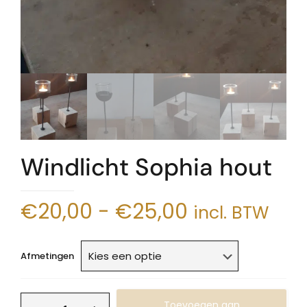
Windlicht Sophia hout
Prijsklasse:
€
20,00
-
€
25,00
incl. BTW
€20,00
tot
Afmetingen
€25,00
Windlicht
Toevoegen aan