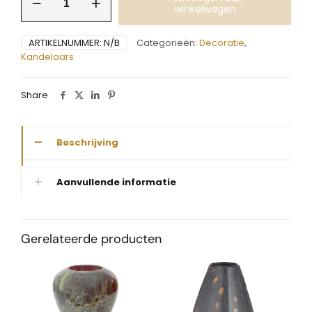
Sophia
winkelwagen
hout
aantal
ARTIKELNUMMER:
N/B
Categorieën:
Decoratie
,
Kandelaars
Share
Beschrijving
Aanvullende informatie
Gerelateerde producten