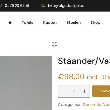
0479 20 67 51
info@algudesign.be
Tafels
Kasten
Stoelen
Shop
Staander/Va
€
98,00
incl. B
Staander/Vaas
Toevo
Linde
aantal
Categorieën:
Decoratie
,
Va