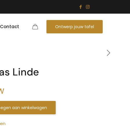
Contact
Ontwerp jouw tafel
as Linde
TW
egen aan winkelwagen
zen