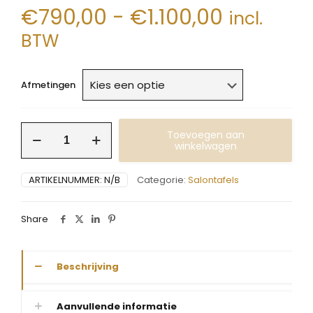
Prijsklas
€
790,00
-
€
1.100,00
incl.
€790,00
BTW
tot
€1.100,0
Afmetingen
Salontafel
Toevoegen aan
Vera
winkelwagen
rond
eik
ARTIKELNUMMER:
N/B
Categorie:
Salontafels
aantal
Share
Beschrijving
Aanvullende informatie