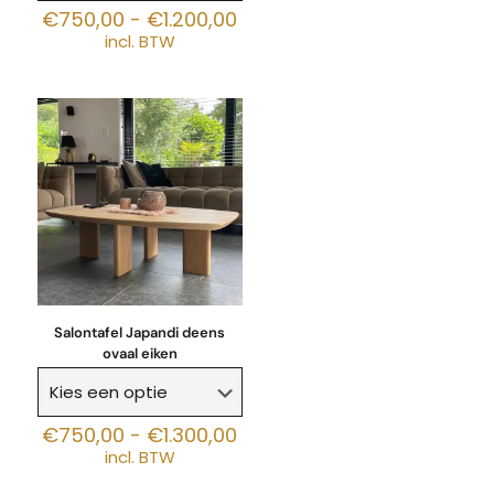
Prijsklasse:
€
750,00
-
€
1.200,00
€750,00
incl. BTW
tot
€1.200,00
Salontafel Japandi deens
ovaal eiken
Prijsklasse:
€
750,00
-
€
1.300,00
€750,00
incl. BTW
tot