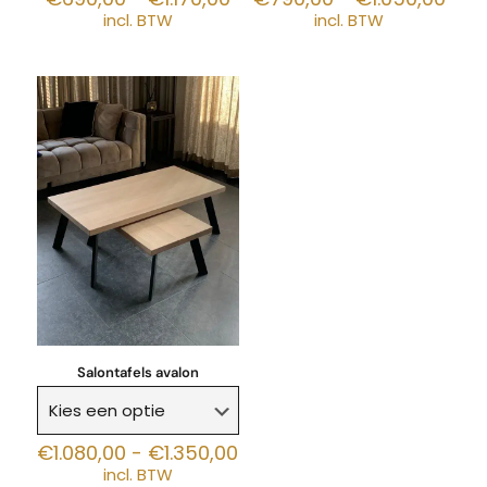
€690,00
€79
incl. BTW
incl. BTW
tot
tot
€1.170,00
€1.0
Salontafels avalon
Prijsklasse:
€
1.080,00
-
€
1.350,00
€1.080,00
incl. BTW