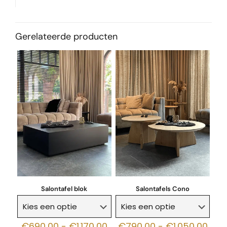
Gerelateerde producten
Salontafel blok
Salontafels Cono
Prijsklasse:
Prij
€
690,00
-
€
1.170,00
€
790,00
-
€
1.050,00