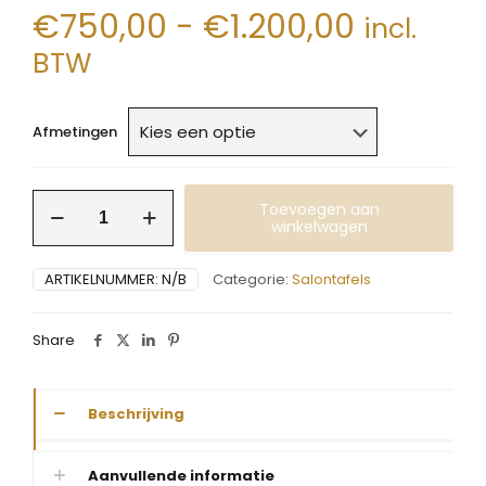
Prijsklas
€
750,00
-
€
1.200,00
incl.
€750,0
BTW
tot
€1.200,
Afmetingen
Salontafel
Toevoegen aan
Puur
winkelwagen
deens
ovaal
ARTIKELNUMMER:
N/B
Categorie:
Salontafels
eiken
aantal
Share
Beschrijving
Aanvullende informatie