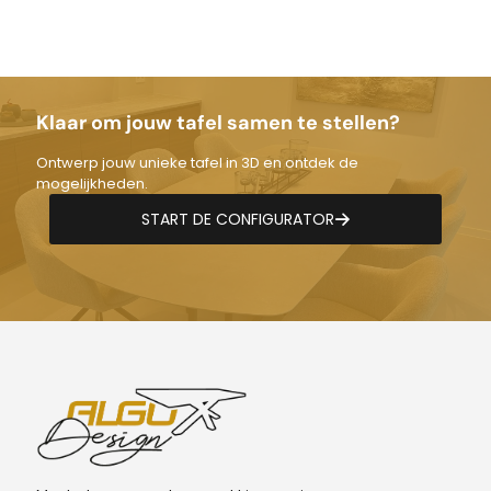
tot
€1.350,00
Klaar om jouw tafel samen te stellen?
Ontwerp jouw unieke tafel in 3D en ontdek de
mogelijkheden.
START DE CONFIGURATOR