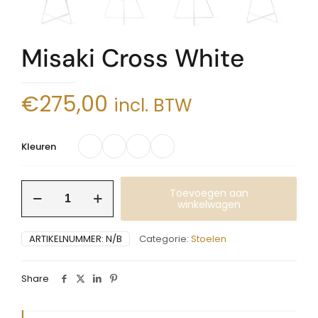
Misaki Cross White
€
275,00
incl. BTW
Kleuren
Misaki
Toevoegen aan
Cross
winkelwagen
White
aantal
ARTIKELNUMMER:
N/B
Categorie:
Stoelen
Share