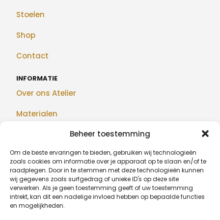
Stoelen
Shop
Contact
INFORMATIE
Over ons Atelier
Materialen
Beheer toestemming
Maatwerk
Om de beste ervaringen te bieden, gebruiken wij technologieën
Realisaties
zoals cookies om informatie over je apparaat op te slaan en/of te
raadplegen. Door in te stemmen met deze technologieën kunnen
Blog
wij gegevens zoals surfgedrag of unieke ID's op deze site
verwerken. Als je geen toestemming geeft of uw toestemming
intrekt, kan dit een nadelige invloed hebben op bepaalde functies
en mogelijkheden.