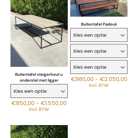
Buitentafel Padouk
Buitentafel steigerhout u
Prij
€
980,00
-
€
2.050,00
onderstel met ligger
€98
incl. BTW
tot
€2.
Prijsklasse:
€
850,00
-
€
1.550,00
€850,00
incl. BTW
tot
€1.550,00