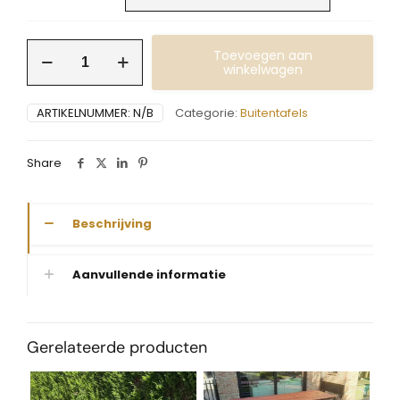
Buitentafel
Toevoegen aan
in
winkelwagen
Ipé
aantal
ARTIKELNUMMER:
N/B
Categorie:
Buitentafels
Share
Beschrijving
Aanvullende informatie
Gerelateerde producten