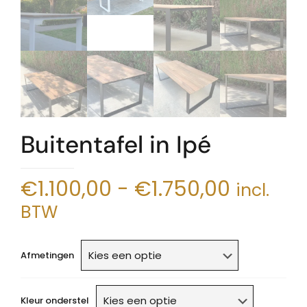
Buitentafel in Ipé
Prijskla
€
1.100,00
-
€
1.750,00
incl.
€1.100,
BTW
tot
€1.750,
Afmetingen
Kleur onderstel