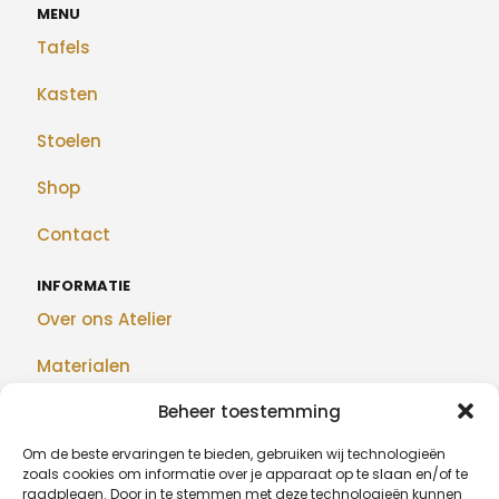
MENU
Tafels
Kasten
Stoelen
Shop
Contact
INFORMATIE
Over ons Atelier
Materialen
Beheer toestemming
Maatwerk
Om de beste ervaringen te bieden, gebruiken wij technologieën
Realisaties
zoals cookies om informatie over je apparaat op te slaan en/of te
raadplegen. Door in te stemmen met deze technologieën kunnen