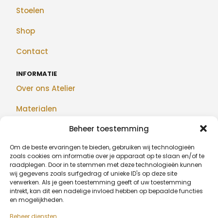
Stoelen
Shop
Contact
INFORMATIE
Over ons Atelier
Materialen
Beheer toestemming
Maatwerk
Om de beste ervaringen te bieden, gebruiken wij technologieën
Realisaties
zoals cookies om informatie over je apparaat op te slaan en/of te
raadplegen. Door in te stemmen met deze technologieën kunnen
Blog
wij gegevens zoals surfgedrag of unieke ID's op deze site
verwerken. Als je geen toestemming geeft of uw toestemming
intrekt, kan dit een nadelige invloed hebben op bepaalde functies
en mogelijkheden.
BETAALMETHODEN
Beheer diensten