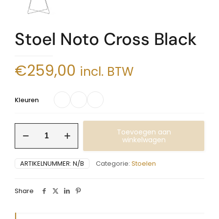
Stoel Noto Cross Black
€
259,00
incl. BTW
Kleuren
Stoel
Toevoegen aan
Noto
winkelwagen
Cross
Black
ARTIKELNUMMER:
N/B
Categorie:
Stoelen
aantal
Share