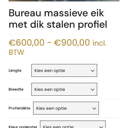
Bureau massieve eik
met dik stalen profiel
Prijsklass
€
600,00
-
€
900,00
incl.
€600,00
BTW
tot
€900,00
Lengte
Breedte
Profieldikte
Kleur onderstel