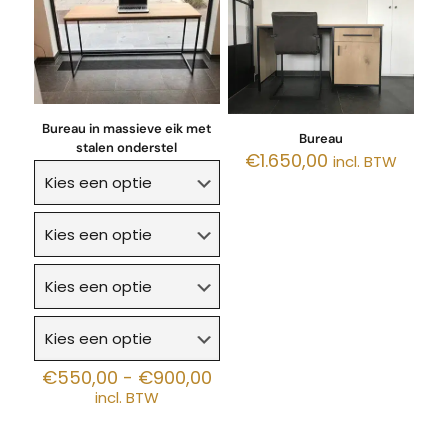
Bureau in massieve eik met
Bureau
stalen onderstel
€
1.650,00
incl. BTW
Prijsklasse:
€
550,00
-
€
900,00
€550,00
incl. BTW
tot
€900,00