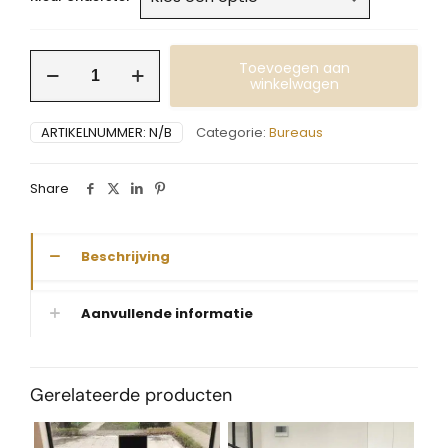
Bureau
Toevoegen aan
massieve
winkelwagen
eik
met
ARTIKELNUMMER:
N/B
Categorie:
Bureaus
dik
stalen
profiel
Share
aantal
Beschrijving
Aanvullende informatie
Gerelateerde producten